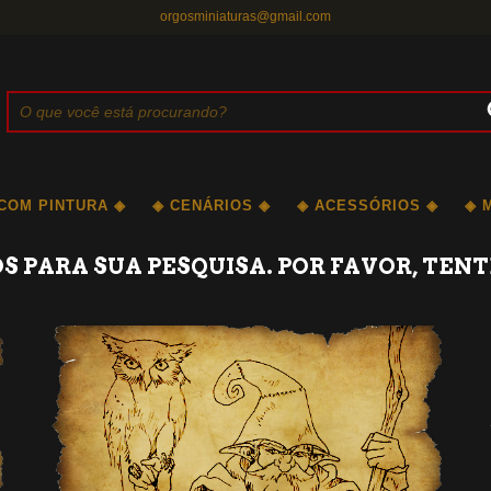
orgosminiaturas@gmail.com
 COM PINTURA ◈
◈ CENÁRIOS ◈
◈ ACESSÓRIOS ◈
◈ 
 PARA SUA PESQUISA. POR FAVOR, TENT