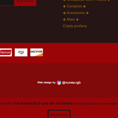
◈ Cenários ◈
◈ Acessórios ◈
◈ Mais ◈
Cripta profana
ste site
você aceita o uso de cookies
para agilizar a sua expe
ENTENDI