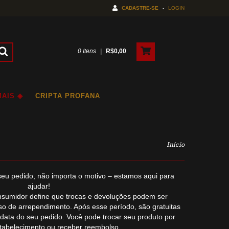
CADASTRE-SE
-
LOGIN
0
Itens
|
R$0,00
MAIS ◈
CRIPTA PROFANA
Início
 seu pedido, não importa o motivo – estamos aqui para
ajudar!
sumidor define que trocas e devoluções podem ser
so de arrependimento. Após esse período, são gratuitas
data do seu pedido. Você pode trocar seu produto por
stabelecimento ou receber reembolso.