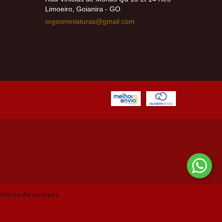
Limoeiro, Goianira - GO
orgosminiaturas@gmail.com
riência de compra.