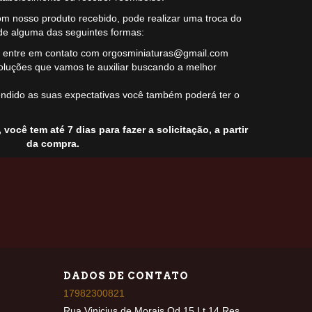
m nosso produto recebido, pode realizar uma troca do
e alguma das seguintes formas:
so entre em contato com
orgosminiaturas@gmail.com
oluções que vamos te auxiliar buscando a melhor
ndido as suas expectativas você também poderá ter o
você tem até 7 dias para fazer a solicitação, a partir
da compra.
DADOS DE CONTATO
17982300821
Rua Vinicius de Morais Qd 15 Lt 14 Res