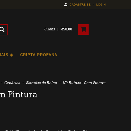
CADASTRE-SE
-
LOGIN
0
Itens
|
R$0,00
MAIS ◈
CRIPTA PROFANA
-
Cenários
-
Estradas do Reino
-
Kit Ruínas - Com Pintura
om Pintura