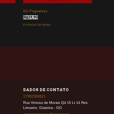
Kit Fogueiras
Kit Veg
R$29,90
R$17,0
ESTRADAS DO REINO
ESTRADAS
DADOS DE CONTATO
17982300821
Rua Vinicius de Morais Qd 15 Lt 14 Res
Limoeiro, Goianira - GO