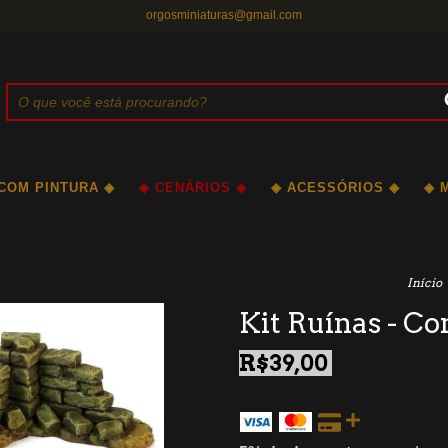
orgosminiaturas@gmail.com
 COM PINTURA ◈
◈ CENÁRIOS ◈
◈ ACESSÓRIOS ◈
◈ 
Início
Kit Ruínas - C
R$39,00