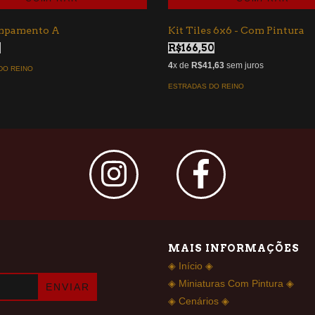
mpamento A
Kit Tiles 6x6 - Com Pintura
0
R$166,50
4
x de
R$41,63
sem juros
DO REINO
ESTRADAS DO REINO
MAIS INFORMAÇÕES
◈ Início ◈
◈ Miniaturas Com Pintura ◈
◈ Cenários ◈