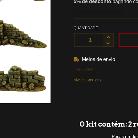
5% de desconto
pagando com
VER MEIOS DE PAGAMENTO
QUANTIDADE
Meios de envio
Entregas para o CEP:
NÃO SEI MEU CEP
O kit contém:
2 r
Peças produz